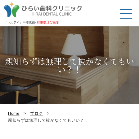
「マルアイ」中津店前/
駐車場13台完備
親知らずは無理して抜かなくてもい
い？！
Home
>
ブログ
>
親知らずは無理して抜かなくてもいい？！